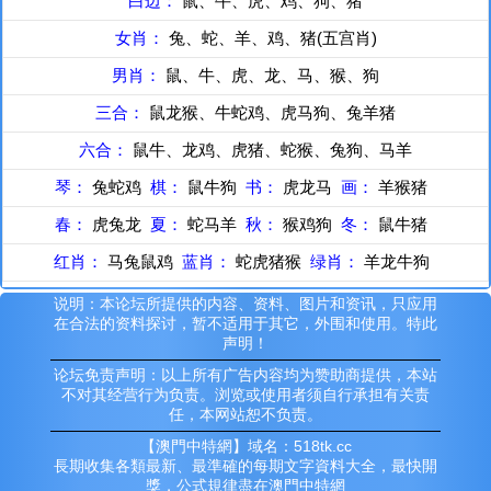
白边：
鼠、牛、虎、鸡、狗、猪
女肖：
兔、蛇、羊、鸡、猪(五宫肖)
男肖：
鼠、牛、虎、龙、马、猴、狗
三合：
鼠龙猴、牛蛇鸡、虎马狗、兔羊猪
六合：
鼠牛、龙鸡、虎猪、蛇猴、兔狗、马羊
琴：
兔蛇鸡
棋：
鼠牛狗
书：
虎龙马
画：
羊猴猪
春：
虎兔龙
夏：
蛇马羊
秋：
猴鸡狗
冬：
鼠牛猪
红肖：
马兔鼠鸡
蓝肖：
蛇虎猪猴
绿肖：
羊龙牛狗
说明：本论坛所提供的内容、资料、图片和资讯，只应用
在合法的资料探讨，暂不适用于其它，外围和使用。特此
声明！
论坛免责声明：以上所有广告内容均为赞助商提供，本站
不对其经营行为负责。浏览或使用者须自行承担有关责
任，本网站恕不负责。
【澳門中特網】域名：518tk.cc
長期收集各類最新、最準確的每期文字資料大全，最快開
獎，公式規律盡在澳門中特網