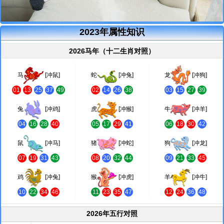
2023年属性知识
2026马年（十二生肖对照）
马
[冲鼠]
蛇
[冲兔]
龙
[冲狗]
01
13
25
37
49
02
14
26
38
03
15
27
39
兔
[冲鸡]
虎
[冲猴]
牛
[冲羊]
04
16
28
40
05
17
29
41
06
18
30
42
鼠
[冲马]
猪
[冲蛇]
狗
[冲龙]
07
19
31
43
08
20
32
44
09
21
33
45
鸡
[冲兔]
猴
[冲虎]
羊
[冲牛]
10
22
34
46
11
23
35
47
12
24
36
48
2026年五行对照