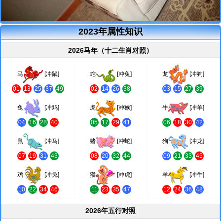
2023年属性知识
2026马年（十二生肖对照）
马
[冲鼠]
蛇
[冲兔]
龙
[冲狗]
01
13
25
37
49
02
14
26
38
03
15
27
39
兔
[冲鸡]
虎
[冲猴]
牛
[冲羊]
04
16
28
40
05
17
29
41
06
18
30
42
鼠
[冲马]
猪
[冲蛇]
狗
[冲龙]
07
19
31
43
08
20
32
44
09
21
33
45
鸡
[冲兔]
猴
[冲虎]
羊
[冲牛]
10
22
34
46
11
23
35
47
12
24
36
48
2026年五行对照