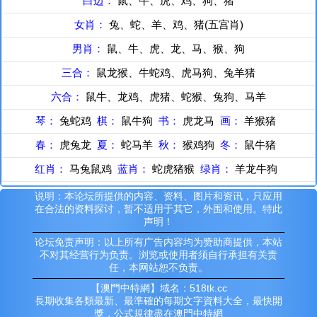
白边：
鼠、牛、虎、鸡、狗、猪
女肖：
兔、蛇、羊、鸡、猪(五宫肖)
男肖：
鼠、牛、虎、龙、马、猴、狗
三合：
鼠龙猴、牛蛇鸡、虎马狗、兔羊猪
六合：
鼠牛、龙鸡、虎猪、蛇猴、兔狗、马羊
琴：
兔蛇鸡
棋：
鼠牛狗
书：
虎龙马
画：
羊猴猪
春：
虎兔龙
夏：
蛇马羊
秋：
猴鸡狗
冬：
鼠牛猪
红肖：
马兔鼠鸡
蓝肖：
蛇虎猪猴
绿肖：
羊龙牛狗
说明：本论坛所提供的内容、资料、图片和资讯，只应用
在合法的资料探讨，暂不适用于其它，外围和使用。特此
声明！
论坛免责声明：以上所有广告内容均为赞助商提供，本站
不对其经营行为负责。浏览或使用者须自行承担有关责
任，本网站恕不负责。
【澳門中特網】域名：518tk.cc
長期收集各類最新、最準確的每期文字資料大全，最快開
獎，公式規律盡在澳門中特網