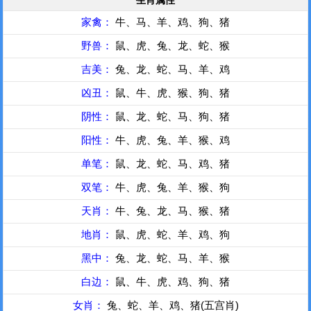
生肖属性
家禽：
牛、马、羊、鸡、狗、猪
野兽：
鼠、虎、兔、龙、蛇、猴
吉美：
兔、龙、蛇、马、羊、鸡
凶丑：
鼠、牛、虎、猴、狗、猪
阴性：
鼠、龙、蛇、马、狗、猪
阳性：
牛、虎、兔、羊、猴、鸡
单笔：
鼠、龙、蛇、马、鸡、猪
双笔：
牛、虎、兔、羊、猴、狗
天肖：
牛、兔、龙、马、猴、猪
地肖：
鼠、虎、蛇、羊、鸡、狗
黑中：
兔、龙、蛇、马、羊、猴
白边：
鼠、牛、虎、鸡、狗、猪
女肖：
兔、蛇、羊、鸡、猪(五宫肖)