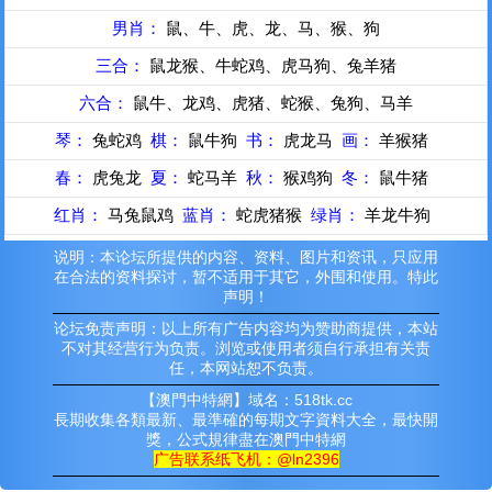
男肖：
鼠、牛、虎、龙、马、猴、狗
三合：
鼠龙猴、牛蛇鸡、虎马狗、兔羊猪
六合：
鼠牛、龙鸡、虎猪、蛇猴、兔狗、马羊
琴：
兔蛇鸡
棋：
鼠牛狗
书：
虎龙马
画：
羊猴猪
春：
虎兔龙
夏：
蛇马羊
秋：
猴鸡狗
冬：
鼠牛猪
红肖：
马兔鼠鸡
蓝肖：
蛇虎猪猴
绿肖：
羊龙牛狗
说明：本论坛所提供的内容、资料、图片和资讯，只应用
在合法的资料探讨，暂不适用于其它，外围和使用。特此
声明！
论坛免责声明：以上所有广告内容均为赞助商提供，本站
不对其经营行为负责。浏览或使用者须自行承担有关责
任，本网站恕不负责。
【澳門中特網】域名：518tk.cc
長期收集各類最新、最準確的每期文字資料大全，最快開
獎，公式規律盡在澳門中特網
广告联系纸飞机：@ln2396