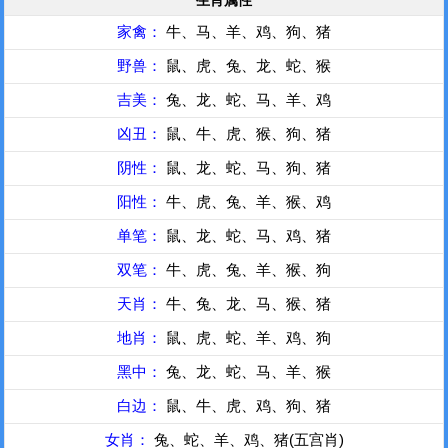
生肖属性
家禽：
牛、马、羊、鸡、狗、猪
野兽：
鼠、虎、兔、龙、蛇、猴
吉美：
兔、龙、蛇、马、羊、鸡
凶丑：
鼠、牛、虎、猴、狗、猪
阴性：
鼠、龙、蛇、马、狗、猪
阳性：
牛、虎、兔、羊、猴、鸡
单笔：
鼠、龙、蛇、马、鸡、猪
双笔：
牛、虎、兔、羊、猴、狗
天肖：
牛、兔、龙、马、猴、猪
地肖：
鼠、虎、蛇、羊、鸡、狗
黑中：
兔、龙、蛇、马、羊、猴
白边：
鼠、牛、虎、鸡、狗、猪
女肖：
兔、蛇、羊、鸡、猪(五宫肖)