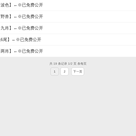
必中波色】←※已免费公开
家畜野兽】←※已免费公开
必中九肖】←※已免费公开
夫抓6尾】←※已免费公开
双▲两肖】←※已免费公开
共 19 条记录 1/2 页 条每页
1
2
下一页