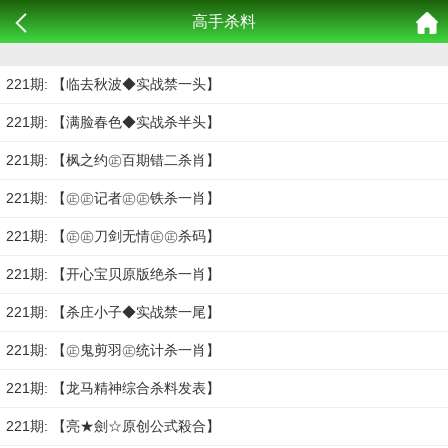
高手杀料
221期: 【临去秋波◆实战禁一头】
221期: 【满脸春色◆实战杀半头】
221期: 【枫之约㊣百期错二杀肖】
221期: 【㊣㊣记者㊣㊣铁杀一肖】
221期: 【㊣㊣刀剑无情㊣㊣杀码】
221期: 【开心宝贝原版绝杀一肖】
221期: 【杀庄小子◆实战禁一尾】
221期: 【㊣鬼剪羽㊣统计杀一肖】
221期: 【龙马精神综合杀料发表】
221期: 【亮★劍☆原创公式殺合】