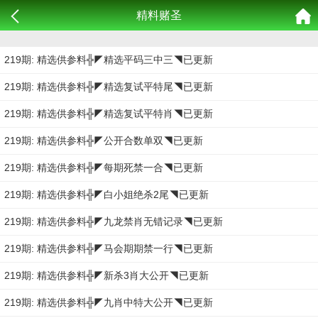
精料赌圣
219期: 精选供参料╬◤精选平码三中三◥已更新
219期: 精选供参料╬◤精选复试平特尾◥已更新
219期: 精选供参料╬◤精选复试平特肖◥已更新
219期: 精选供参料╬◤公开合数单双◥已更新
219期: 精选供参料╬◤每期死禁一合◥已更新
219期: 精选供参料╬◤白小姐绝杀2尾◥已更新
219期: 精选供参料╬◤九龙禁肖无错记录◥已更新
219期: 精选供参料╬◤马会期期禁一行◥已更新
219期: 精选供参料╬◤新杀3肖大公开◥已更新
219期: 精选供参料╬◤九肖中特大公开◥已更新