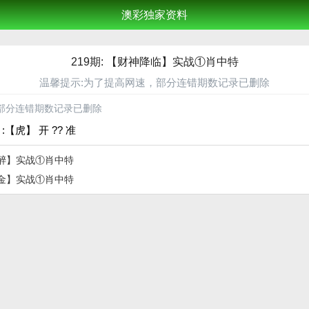
澳彩独家资料
219期: 【财神降临】实战①肖中特
温馨提示:为了提高网速，部分连错期数记录已删除
部分连错期数记录已删除
:【虎】 开 ?? 准
陶醉】实战①肖中特
斗金】实战①肖中特