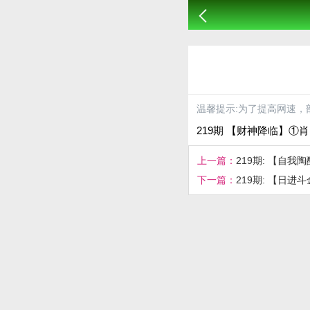
温馨提示:为了提高网速，
219期 【财神降临】①肖 
上一篇：
219期: 【自我
下一篇：
219期: 【日进