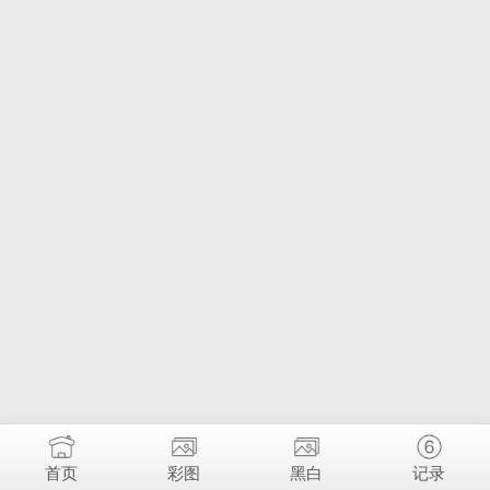
首页
彩图
黑白
记录