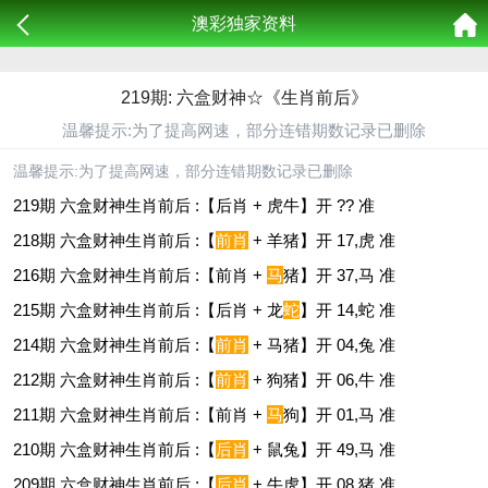
澳彩独家资料
219期: 六盒财神☆《生肖前后》
温馨提示:为了提高网速，部分连错期数记录已删除
温馨提示:为了提高网速，部分连错期数记录已删除
219期 六盒财神生肖前后 :【后肖 + 虎牛】开 ?? 准
218期 六盒财神生肖前后 :【
前肖
+ 羊猪】开 17,虎 准
216期 六盒财神生肖前后 :【前肖 +
马
猪】开 37,马 准
215期 六盒财神生肖前后 :【后肖 + 龙
蛇
】开 14,蛇 准
214期 六盒财神生肖前后 :【
前肖
+ 马猪】开 04,兔 准
212期 六盒财神生肖前后 :【
前肖
+ 狗猪】开 06,牛 准
211期 六盒财神生肖前后 :【前肖 +
马
狗】开 01,马 准
210期 六盒财神生肖前后 :【
后肖
+ 鼠兔】开 49,马 准
209期 六盒财神生肖前后 :【
后肖
+ 牛虎】开 08,猪 准