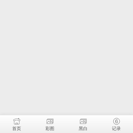
首页
彩图
黑白
记录