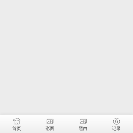
首页
彩图
黑白
记录