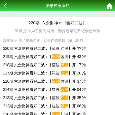
澳彩独家资料
220期: 六盒财神☆《看好二波》
温馨提示:为了提高网速，部分连错期数记录已删除
温馨提示:为了提高网速，部分连错期数记录已删除
220期 六盒财神看好二波 : 【绿波,红波】开 ?? 准
219期 六盒财神看好二波 : 【
绿波
,蓝波】开 43 准
218期 六盒财神看好二波 : 【蓝波,
绿波
】开 17 准
217期 六盒财神看好二波 : 【绿波,
蓝波
】开 26 准
216期 六盒财神看好二波 : 【
蓝波
,绿波】开 37 准
214期 六盒财神看好二波 : 【红波,
蓝波
】开 04 准
213期 六盒财神看好二波 : 【蓝波,
红波
】开 35 准
212期 六盒财神看好二波 : 【红波,
绿波
】开 06 准
210期 六盒财神看好二波 : 【
绿波
,红波】开 49 准