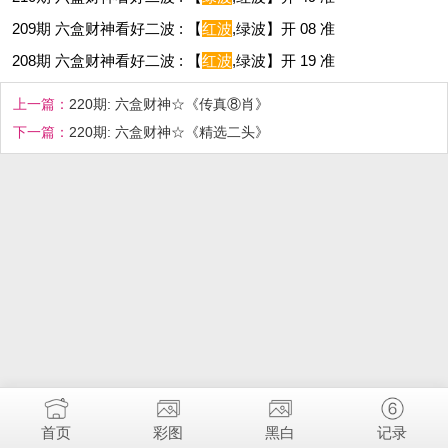
209期 六盒财神看好二波 : 【
红波
,绿波】开 08 准
208期 六盒财神看好二波 : 【
红波
,绿波】开 19 准
上一篇：
220期: 六盒财神☆《传真⑧肖》
下一篇：
220期: 六盒财神☆《精选二头》
首页
彩图
黑白
记录