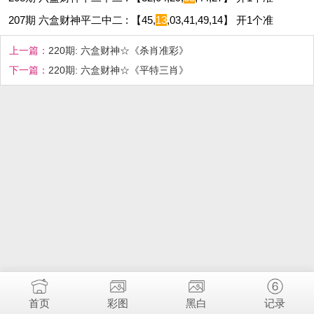
207期 六盒财神平二中二 : 【45,
13
,03,41,49,14】 开1个准
上一篇：
220期: 六盒财神☆《杀肖准彩》
下一篇：
220期: 六盒财神☆《平特三肖》
首页
彩图
黑白
记录