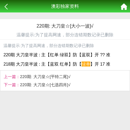
澳彩独家资料
220期: 大刀皇☆[大小一波]√
温馨提示:为了提高网速，部分连错期数记录已删除
温馨提示:为了提高网速，部分连错期数记录已删除
220期 大刀皇半波 : 主【红单 绿双】防【蓝双】开 ?? 准
218期 大刀皇半波 : 主【蓝双 红单】防【
绿单
】开 17 准
上一篇：
220期: 大刀皇☆[平特二尾]√
下一篇：
220期: 大刀皇☆[七选四肖]√