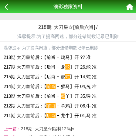
澳彩独家资料
218期: 大刀皇☆[前后六肖]√
温馨提示:为了提高网速，部分连错期数记录已删除
温馨提示:为了提高网速，部分连错期数记录已删除
218期 大刀皇前后 :【前肖 + 鸡马】开 ?? 准
217期 大刀皇前后 :【后肖 + 龙
蛇
】开 26,蛇 准
215期 大刀皇前后 :【后肖 + 虎
蛇
】开 14,蛇 准
214期 大刀皇前后 :【
前肖
+ 猴马】开 04,兔 准
213期 大刀皇前后 :【前肖 +
猴
羊】开 35,猴 准
212期 大刀皇前后 :【
前肖
+ 羊鸡】开 06,牛 准
211期 大刀皇前后 :【
后肖
+ 龙牛】开 01,马 准
上一篇：
218期: 大刀皇☆[猛料12码]√