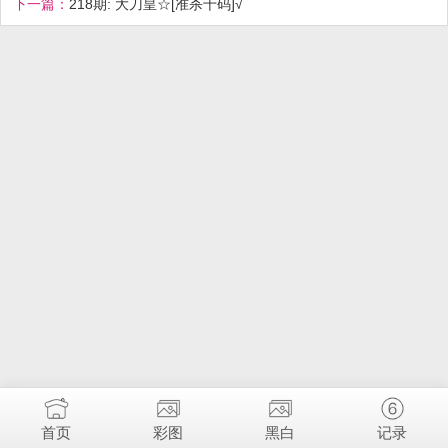
下一篇：
218期: 大刀皇☆[准杀十码]√
首页
彩图
黑白
记录