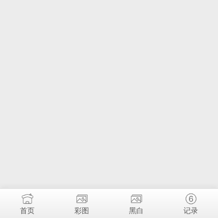
首页
彩图
黑白
记录