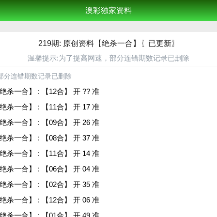
澳彩独家资料
219期: 原创资料【绝杀一合】〖已更新〗
温馨提示:为了提高网速，部分连错期数记录已删除
部分连错期数记录已删除
杀一合】 : 【12合】 开 ?? 准
杀一合】 : 【11合】 开 17 准
杀一合】 : 【09合】 开 26 准
杀一合】 : 【08合】 开 37 准
杀一合】 : 【11合】 开 14 准
杀一合】 : 【06合】 开 04 准
杀一合】 : 【02合】 开 35 准
杀一合】 : 【12合】 开 06 准
杀一合】 : 【01合】 开 49 准