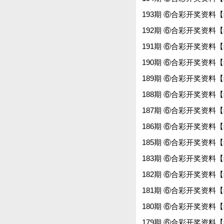
193期 ⑥合彩开奖资料【绝
192期 ⑥合彩开奖资料【绝
191期 ⑥合彩开奖资料【绝
190期 ⑥合彩开奖资料【绝
189期 ⑥合彩开奖资料【绝
188期 ⑥合彩开奖资料【绝
187期 ⑥合彩开奖资料【绝
186期 ⑥合彩开奖资料【绝
185期 ⑥合彩开奖资料【绝
183期 ⑥合彩开奖资料【绝
182期 ⑥合彩开奖资料【绝
181期 ⑥合彩开奖资料【绝
180期 ⑥合彩开奖资料【绝
179期 ⑥合彩开奖资料【绝