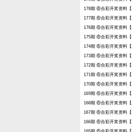
178期 ⑥合彩开奖资料【绝
177期 ⑥合彩开奖资料【绝
176期 ⑥合彩开奖资料【绝
175期 ⑥合彩开奖资料【绝
174期 ⑥合彩开奖资料【绝
173期 ⑥合彩开奖资料【绝
172期 ⑥合彩开奖资料【绝
171期 ⑥合彩开奖资料【绝
170期 ⑥合彩开奖资料【绝
169期 ⑥合彩开奖资料【绝
168期 ⑥合彩开奖资料【绝
167期 ⑥合彩开奖资料【绝
166期 ⑥合彩开奖资料【绝
165期 ⑥合彩开奖资料【绝