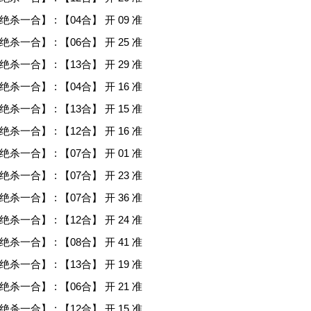
杀一合】 : 【04合】 开 09 准
杀一合】 : 【06合】 开 25 准
杀一合】 : 【13合】 开 29 准
杀一合】 : 【04合】 开 16 准
杀一合】 : 【13合】 开 15 准
杀一合】 : 【12合】 开 16 准
杀一合】 : 【07合】 开 01 准
杀一合】 : 【07合】 开 23 准
杀一合】 : 【07合】 开 36 准
杀一合】 : 【12合】 开 24 准
杀一合】 : 【08合】 开 41 准
杀一合】 : 【13合】 开 19 准
杀一合】 : 【06合】 开 21 准
杀一合】 : 【12合】 开 15 准