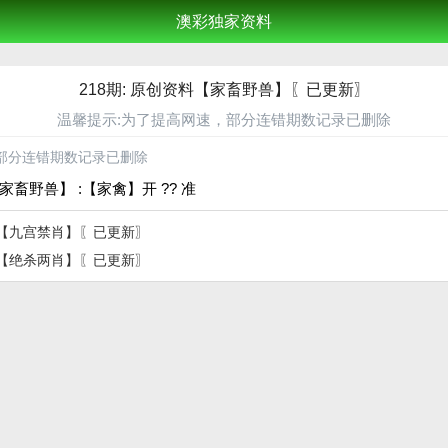
澳彩独家资料
218期: 原创资料【家畜野兽】〖已更新〗
温馨提示:为了提高网速，部分连错期数记录已删除
部分连错期数记录已删除
家畜野兽】 :【家禽】开 ?? 准
资料【九宫禁肖】〖已更新〗
资料【绝杀两肖】〖已更新〗