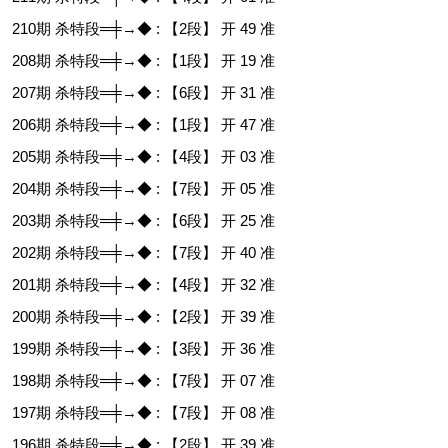
210期 杀特段═╪→◆ : 【2段】 开 49 准
208期 杀特段═╪→◆ : 【1段】 开 19 准
207期 杀特段═╪→◆ : 【6段】 开 31 准
206期 杀特段═╪→◆ : 【1段】 开 47 准
205期 杀特段═╪→◆ : 【4段】 开 03 准
204期 杀特段═╪→◆ : 【7段】 开 05 准
203期 杀特段═╪→◆ : 【6段】 开 25 准
202期 杀特段═╪→◆ : 【7段】 开 40 准
201期 杀特段═╪→◆ : 【4段】 开 32 准
200期 杀特段═╪→◆ : 【2段】 开 39 准
199期 杀特段═╪→◆ : 【3段】 开 36 准
198期 杀特段═╪→◆ : 【7段】 开 07 准
197期 杀特段═╪→◆ : 【7段】 开 08 准
196期 杀特段═╪→◆ : 【2段】 开 39 准