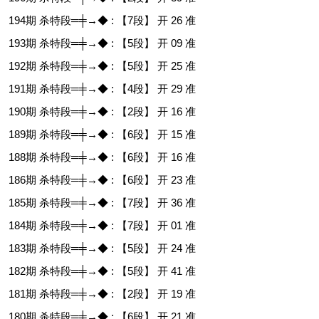
194期 杀特段═╪→◆ : 【7段】 开 26 准
193期 杀特段═╪→◆ : 【5段】 开 09 准
192期 杀特段═╪→◆ : 【5段】 开 25 准
191期 杀特段═╪→◆ : 【4段】 开 29 准
190期 杀特段═╪→◆ : 【2段】 开 16 准
189期 杀特段═╪→◆ : 【6段】 开 15 准
188期 杀特段═╪→◆ : 【6段】 开 16 准
186期 杀特段═╪→◆ : 【6段】 开 23 准
185期 杀特段═╪→◆ : 【7段】 开 36 准
184期 杀特段═╪→◆ : 【7段】 开 01 准
183期 杀特段═╪→◆ : 【5段】 开 24 准
182期 杀特段═╪→◆ : 【5段】 开 41 准
181期 杀特段═╪→◆ : 【2段】 开 19 准
180期 杀特段═╪→◆ : 【6段】 开 21 准