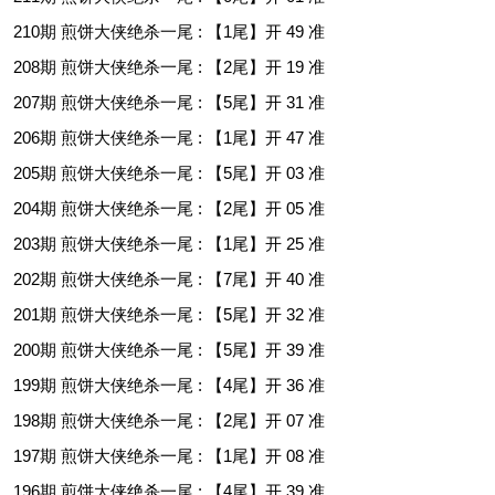
210期 煎饼大侠绝杀一尾 : 【1尾】开 49 准
208期 煎饼大侠绝杀一尾 : 【2尾】开 19 准
207期 煎饼大侠绝杀一尾 : 【5尾】开 31 准
206期 煎饼大侠绝杀一尾 : 【1尾】开 47 准
205期 煎饼大侠绝杀一尾 : 【5尾】开 03 准
204期 煎饼大侠绝杀一尾 : 【2尾】开 05 准
203期 煎饼大侠绝杀一尾 : 【1尾】开 25 准
202期 煎饼大侠绝杀一尾 : 【7尾】开 40 准
201期 煎饼大侠绝杀一尾 : 【5尾】开 32 准
200期 煎饼大侠绝杀一尾 : 【5尾】开 39 准
199期 煎饼大侠绝杀一尾 : 【4尾】开 36 准
198期 煎饼大侠绝杀一尾 : 【2尾】开 07 准
197期 煎饼大侠绝杀一尾 : 【1尾】开 08 准
196期 煎饼大侠绝杀一尾 : 【4尾】开 39 准