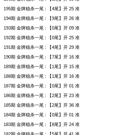
195期 金牌稳杀一尾 : 【4尾】开 25 准
194期 金牌稳杀一尾 : 【9尾】开 26 准
193期 金牌稳杀一尾 : 【0尾】开 09 准
192期 金牌稳杀一尾 : 【0尾】开 25 准
191期 金牌稳杀一尾 : 【4尾】开 29 准
190期 金牌稳杀一尾 : 【7尾】开 16 准
189期 金牌稳杀一尾 : 【1尾】开 15 准
188期 金牌稳杀一尾 : 【1尾】开 16 准
187期 金牌稳杀一尾 : 【0尾】开 01 准
186期 金牌稳杀一尾 : 【2尾】开 23 准
185期 金牌稳杀一尾 : 【2尾】开 36 准
184期 金牌稳杀一尾 : 【0尾】开 01 准
183期 金牌稳杀一尾 : 【8尾】开 24 准
182期 金牌稳杀一尾 : 【5尾】开 41 准