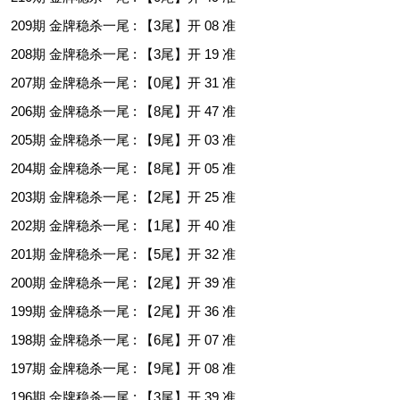
209期 金牌稳杀一尾 : 【3尾】开 08 准
208期 金牌稳杀一尾 : 【3尾】开 19 准
207期 金牌稳杀一尾 : 【0尾】开 31 准
206期 金牌稳杀一尾 : 【8尾】开 47 准
205期 金牌稳杀一尾 : 【9尾】开 03 准
204期 金牌稳杀一尾 : 【8尾】开 05 准
203期 金牌稳杀一尾 : 【2尾】开 25 准
202期 金牌稳杀一尾 : 【1尾】开 40 准
201期 金牌稳杀一尾 : 【5尾】开 32 准
200期 金牌稳杀一尾 : 【2尾】开 39 准
199期 金牌稳杀一尾 : 【2尾】开 36 准
198期 金牌稳杀一尾 : 【6尾】开 07 准
197期 金牌稳杀一尾 : 【9尾】开 08 准
196期 金牌稳杀一尾 : 【3尾】开 39 准